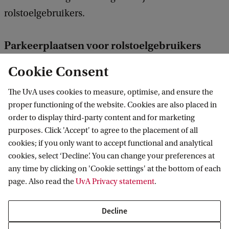
rolstoelgebruikers.
Parkeerplaatsen voor rolstoelgebruikers
Binnen de gemeente Amsterdam geldt dat je de
Cookie Consent
Amsterdamse parkeervergunning voor
The UvA uses cookies to measure, optimise, and ensure the
mindervalide bezoekers kunt aanvragen als je in
proper functioning of the website. Cookies are also placed in
het bezit bent van een Europese
order to display third-party content and for marketing
gehandicaptenparkeerkaart. Daarmee kun je gratis
purposes. Click 'Accept' to agree to the placement of all
cookies; if you only want to accept functional and analytical
parkeren op alle parkeerplaatsen waar betaald
cookies, select ‘Decline’. You can change your preferences at
parkeren geldt.
any time by clicking on 'Cookie settings' at the bottom of each
page. Also read the
UvA Privacy statement
.
Decline