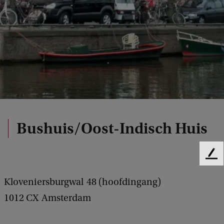
Bushuis/Oost-Indisch Huis
F
e
e
Kloveniersburgwal
48 (hoofdingang)
d
1012 CX
Amsterdam
b
a