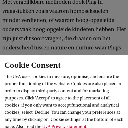
Met vergelijkbare methoden dook Plug in
vraagstukken zoals waarom homoseksuelen
minder verdienen, of waarom hoog-opgeleide
ouders vaak hoog-opgeleide kinderen hebben. Het
zijn juist dit soort vragen, die draaien om het
onderscheid tussen nature en nurture waar Plugs
creatieve aanpak buitengewoon succesvol is.
Cookie Consent
Lees het persbericht van de KNAW over alle zestien nieuwe
The UvA uses cookies to measure, optimise, and ensure the
leden
proper functioning of the website. Cookies are also placed in
order to display third-party content and for marketing
purposes. Click 'Accept' to agree to the placement of all
cookies; if you only want to accept functional and analytical
Amsterdam School for Cultural Analysis
cookies, select ‘Decline’. You can change your preferences at
any time by clicking on 'Cookie settings' at the bottom of each
Follow us on social media
page. Also read the
UvA Privacy statement
.