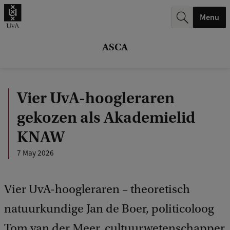
r
Menu
c
h
ASCA
.
.
Vier UvA-hoogleraren
.
gekozen als Akademielid
KNAW
7 May 2026
Vier UvA-hoogleraren – theoretisch
natuurkundige Jan de Boer, politicoloog
Tom van der Meer, cultuurwetenschapper