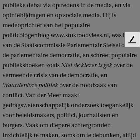
publieke debat via optredens in de media, en via
opiniebijdragen en op sociale media. Hij is
medeoprichter van het populaire
politicologenblog www.stukroodvlees.nl, was lid
F
van de Staatscommissie Parlementair Stelsel over
e
de parlementaire democratie, en schreef populaire
e
d
publieksboeken zoals
Niet de kiezer is gek
over de
b
vermeende crisis van de democratie, en
a
c
Waardenloze politiek
over de noodzaak van
k
conflict. Van der Meer maakt
gedragswetenschappelijk onderzoek toegankelijk
voor beleidsmakers, politici, journalisten en
burgers. Vaak om diepere achtergronden
inzichtelijk te maken, soms om te debunken, altijd